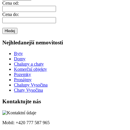
Cena od:
Cena do:
Nejhledanejší nemovitosti
Byty
Domy
Chalupy a chaty
Komerční objekty
Pozemky
Pronájmy
Chalupy Vysočina
Chaty Vysočina
Kontaktujte nás
Mobil: +420 777 587 965