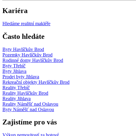
Kariéra
Hledáme realitní makléře
Často hledáte
Byty Havlíčkův Brod
Pozemky Havlíčkův Brod
Rodinné domy Havlíčkův Brod
Byty Třebíč
Byty Jihlava
Prodej byty Jihlava
Rekreační objekty Havlíčkův Brod
Reality Třebíč
Reality Havlíčkův Brod
Reality Jihlava
Reality Náměšť nad Oslavou
Byty Náměšť nad Oslavou
Zajistíme pro vás
Výkup nemovitostí za hotové