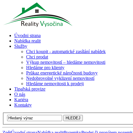
Úvodni strana
Nabídka realit
Služby
Chci koupit - automatické zasílání nabídek
Chci prodat
Výkup nemovitostí – hledáme nemovitosti
Hledáme pro klienty
Průkaz energetické náročnosti budovy
Nedobrovolné vyklizení nemovitostí
Hledáme nemovitosti k prodeji
Tipařská provize
O nás
Kariéra
Kontakty
Zpět
Úvodní strana
Nabídka realit
Pozemky
Prodej či pronájem pozem