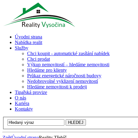
Úvodni strana
Nabídka realit
Služby
Chci koupit - automatické zasílání nabídek
Chci prodat
Výkup nemovitostí – hledáme nemovitosti
Hledáme pro klienty
Průkaz energetické náročnosti budovy
Nedobrovolné vyklizení nemovitostí
Hledáme nemovitosti k prodeji
Tipařská provize
O nás
Kariéra
Kontakty
Zpět
Úvodní strana
Reality Třebíč