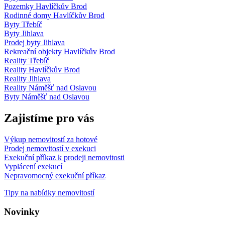
Pozemky Havlíčkův Brod
Rodinné domy Havlíčkův Brod
Byty Třebíč
Byty Jihlava
Prodej byty Jihlava
Rekreační objekty Havlíčkův Brod
Reality Třebíč
Reality Havlíčkův Brod
Reality Jihlava
Reality Náměšť nad Oslavou
Byty Náměšť nad Oslavou
Zajistíme pro vás
Výkup nemovitostí za hotové
Prodej nemovitostí v exekuci
Exekuční příkaz k prodeji nemovitosti
Vyplácení exekucí
Nepravomocný exekuční příkaz
Tipy na nabídky nemovitostí
Novinky