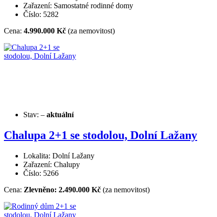
Zařazení: Samostatné rodinné domy
Číslo: 5282
Cena:
4.990.000 Kč
(za nemovitost)
Stav:
–
aktuální
Chalupa 2+1 se stodolou, Dolní Lažany
Lokalita: Dolní Lažany
Zařazení: Chalupy
Číslo: 5266
Cena:
Zlevněno: 2.490.000 Kč
(za nemovitost)