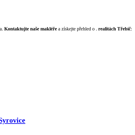
na.
Kontaktujte naše makléře
a získejte přehled o .
realitách Třebíč
:
Syrovice