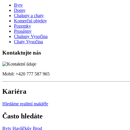
Byty
Domy
Chalupy a chaty
Komerční objekty
Pozemky
Pronájmy
Chalupy Vysočina
Chaty Vysočina
Kontaktujte nás
Mobil: +420 777 587 965
Kariéra
Hledáme realitní makléře
Často hledáte
Byty Havlíčkův Brod