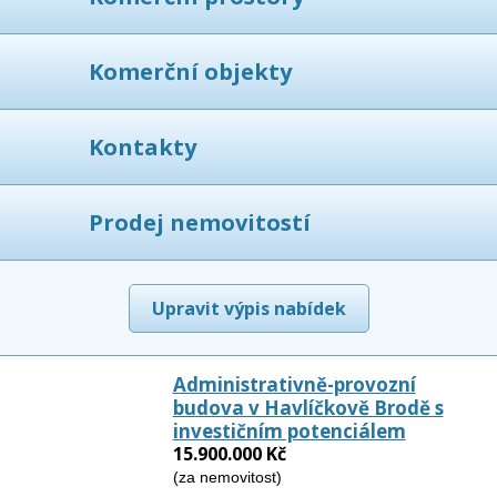
Komerční objekty
Kontakty
Prodej nemovitostí
Upravit výpis nabídek
Administrativně-provozní
budova v Havlíčkově Brodě s
investičním potenciálem
15.900.000 Kč
(za nemovitost)