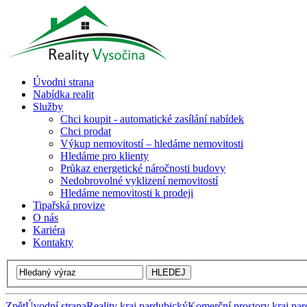
Úvodni strana
Nabídka realit
Služby
Chci koupit - automatické zasílání nabídek
Chci prodat
Výkup nemovitostí – hledáme nemovitosti
Hledáme pro klienty
Průkaz energetické náročnosti budovy
Nedobrovolné vyklizení nemovitostí
Hledáme nemovitosti k prodeji
Tipařská provize
O nás
Kariéra
Kontakty
Zpět
Úvodní strana
Reality kraj pardubický
Komerční prostory kraj pa