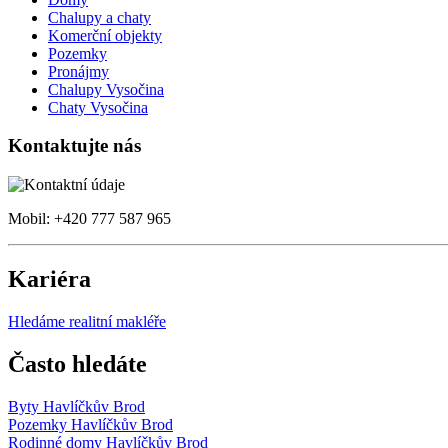
Chalupy a chaty
Komerční objekty
Pozemky
Pronájmy
Chalupy Vysočina
Chaty Vysočina
Kontaktujte nás
Mobil: +420 777 587 965
Kariéra
Hledáme realitní makléře
Často hledáte
Byty Havlíčkův Brod
Pozemky Havlíčkův Brod
Rodinné domy Havlíčkův Brod