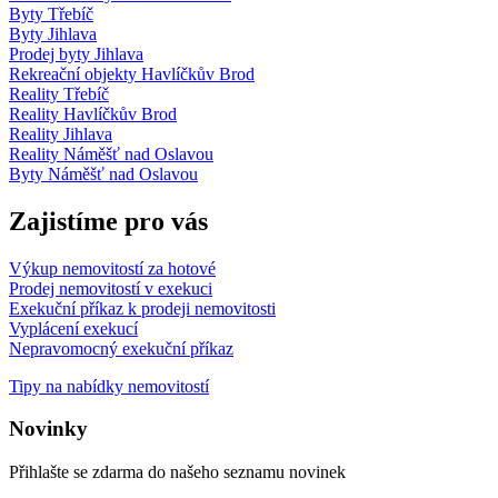
Byty Třebíč
Byty Jihlava
Prodej byty Jihlava
Rekreační objekty Havlíčkův Brod
Reality Třebíč
Reality Havlíčkův Brod
Reality Jihlava
Reality Náměšť nad Oslavou
Byty Náměšť nad Oslavou
Zajistíme pro vás
Výkup nemovitostí za hotové
Prodej nemovitostí v exekuci
Exekuční příkaz k prodeji nemovitosti
Vyplácení exekucí
Nepravomocný exekuční příkaz
Tipy na nabídky nemovitostí
Novinky
Přihlašte se zdarma do našeho seznamu novinek