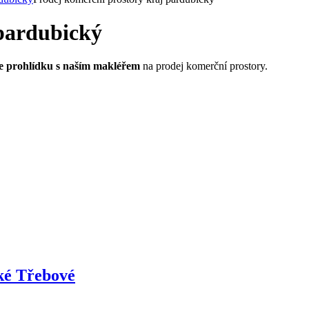
 pardubický
e prohlídku s naším makléřem
na prodej komerční prostory.
ké Třebové