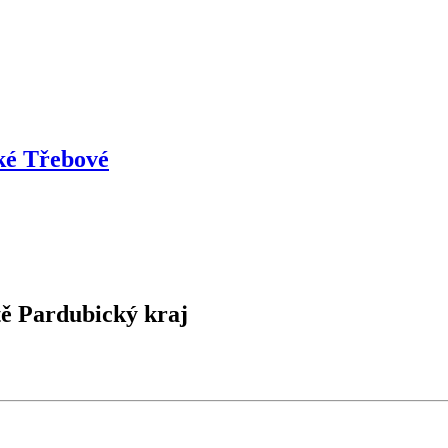
ké Třebové
tě Pardubický kraj