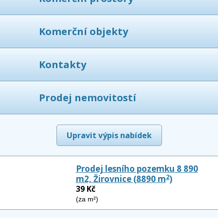
Komerční objekty
Kontakty
Prodej nemovitostí
Upravit výpis nabídek
Prodej lesního pozemku 8 890
2
m2, Žirovnice
(8890 m
)
39 Kč
(za m²)