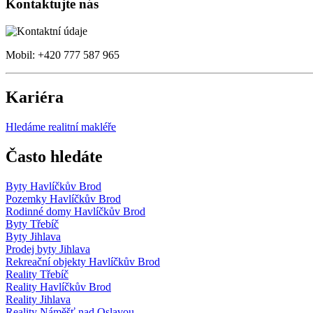
Kontaktujte nás
Mobil: +420 777 587 965
Kariéra
Hledáme realitní makléře
Často hledáte
Byty Havlíčkův Brod
Pozemky Havlíčkův Brod
Rodinné domy Havlíčkův Brod
Byty Třebíč
Byty Jihlava
Prodej byty Jihlava
Rekreační objekty Havlíčkův Brod
Reality Třebíč
Reality Havlíčkův Brod
Reality Jihlava
Reality Náměšť nad Oslavou