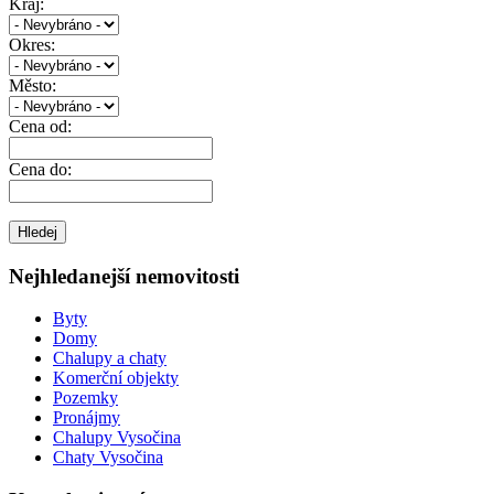
Kraj:
Okres:
Město:
Cena od:
Cena do:
Nejhledanejší nemovitosti
Byty
Domy
Chalupy a chaty
Komerční objekty
Pozemky
Pronájmy
Chalupy Vysočina
Chaty Vysočina