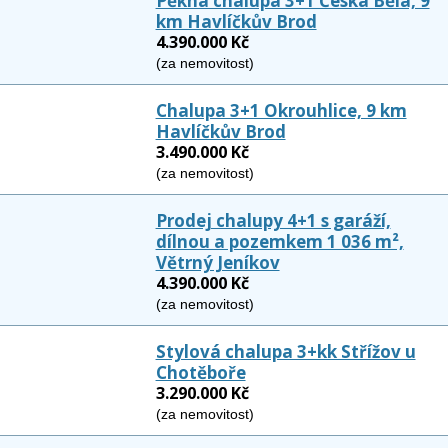
Pěkná chalupa 3+1 Česká Bělá, 9
km Havlíčkův Brod
4.390.000 Kč
(za nemovitost)
Chalupa 3+1 Okrouhlice, 9 km
Havlíčkův Brod
3.490.000 Kč
(za nemovitost)
Prodej chalupy 4+1 s garáží,
dílnou a pozemkem 1 036 m²,
Větrný Jeníkov
4.390.000 Kč
(za nemovitost)
Stylová chalupa 3+kk Střížov u
Chotěboře
3.290.000 Kč
(za nemovitost)