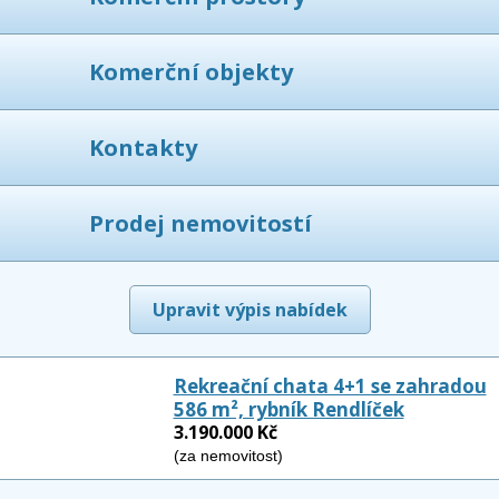
Komerční objekty
Kontakty
Prodej nemovitostí
Upravit výpis nabídek
Rekreační chata 4+1 se zahradou
586 m², rybník Rendlíček
3.190.000 Kč
(za nemovitost)