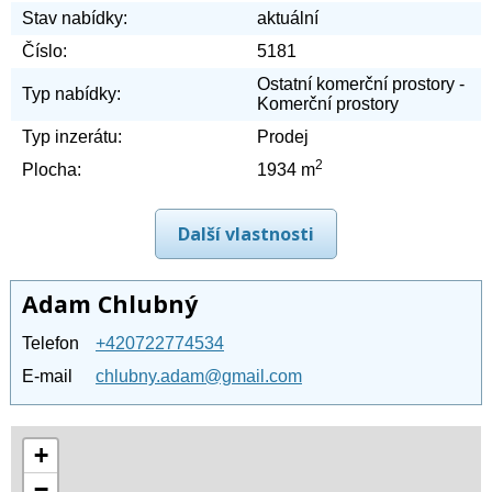
Stav nabídky:
aktuální
Číslo:
5181
Ostatní komerční prostory -
Typ nabídky:
Komerční prostory
Typ inzerátu:
Prodej
2
Plocha:
1934 m
Další vlastnosti
Adam Chlubný
Telefon
+420722774534
E-mail
chlubny.adam@gmail.com
+
−