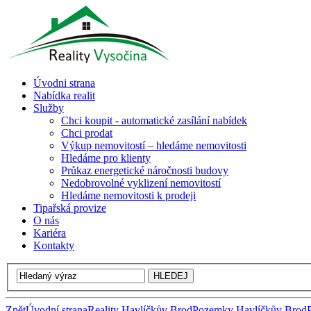
Úvodni strana
Nabídka realit
Služby
Chci koupit - automatické zasílání nabídek
Chci prodat
Výkup nemovitostí – hledáme nemovitosti
Hledáme pro klienty
Průkaz energetické náročnosti budovy
Nedobrovolné vyklizení nemovitostí
Hledáme nemovitosti k prodeji
Tipařská provize
O nás
Kariéra
Kontakty
Zpět
Úvodní strana
Reality Havlíčkův Brod
Pozemky Havlíčkův Brod