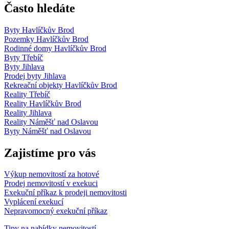
Často hledáte
Byty Havlíčkův Brod
Pozemky Havlíčkův Brod
Rodinné domy Havlíčkův Brod
Byty Třebíč
Byty Jihlava
Prodej byty Jihlava
Rekreační objekty Havlíčkův Brod
Reality Třebíč
Reality Havlíčkův Brod
Reality Jihlava
Reality Náměšť nad Oslavou
Byty Náměšť nad Oslavou
Zajistíme pro vás
Výkup nemovitostí za hotové
Prodej nemovitostí v exekuci
Exekuční příkaz k prodeji nemovitosti
Vyplácení exekucí
Nepravomocný exekuční příkaz
Tipy na nabídky nemovitostí