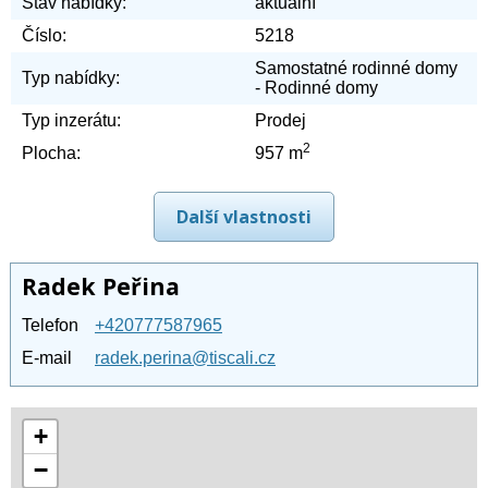
Stav nabídky:
aktuální
Číslo:
5218
Samostatné rodinné domy
Typ nabídky:
- Rodinné domy
Typ inzerátu:
Prodej
2
Plocha:
957 m
Další vlastnosti
Radek Peřina
Telefon
+420777587965
E-mail
radek.perina@tiscali.cz
+
−