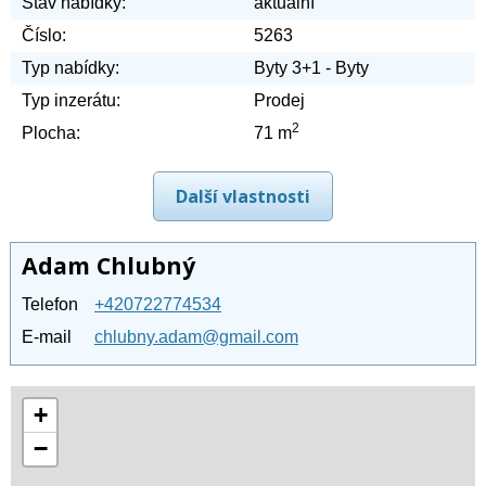
Stav nabídky:
aktuální
Číslo:
5263
Typ nabídky:
Byty 3+1 - Byty
Typ inzerátu:
Prodej
2
Plocha:
71 m
Další vlastnosti
Adam Chlubný
Telefon
+420722774534
E-mail
chlubny.adam@gmail.com
+
−