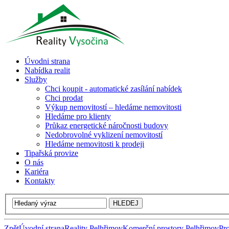
Úvodni strana
Nabídka realit
Služby
Chci koupit - automatické zasílání nabídek
Chci prodat
Výkup nemovitostí – hledáme nemovitosti
Hledáme pro klienty
Průkaz energetické náročnosti budovy
Nedobrovolné vyklizení nemovitostí
Hledáme nemovitosti k prodeji
Tipařská provize
O nás
Kariéra
Kontakty
Zpět
Úvodní strana
Reality Pelhřimov
Komerční prostory Pelhřimov
Pr