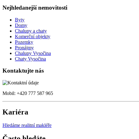
Nejhledanejší nemovitosti
Byty
Domy
Chalupy a chaty
Komerční objekty
Pozemky
Pronájmy
Chalupy Vysočina
Chaty Vysočina
Kontaktujte nás
Mobil: +420 777 587 965
Kariéra
Hledáme realitní makléře
Často hledáte