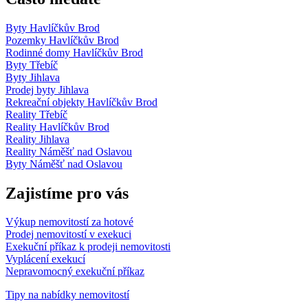
Byty Havlíčkův Brod
Pozemky Havlíčkův Brod
Rodinné domy Havlíčkův Brod
Byty Třebíč
Byty Jihlava
Prodej byty Jihlava
Rekreační objekty Havlíčkův Brod
Reality Třebíč
Reality Havlíčkův Brod
Reality Jihlava
Reality Náměšť nad Oslavou
Byty Náměšť nad Oslavou
Zajistíme pro vás
Výkup nemovitostí za hotové
Prodej nemovitostí v exekuci
Exekuční příkaz k prodeji nemovitosti
Vyplácení exekucí
Nepravomocný exekuční příkaz
Tipy na nabídky nemovitostí